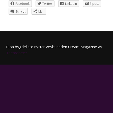
Facebook
Twitter
LinkedIn
E-post
Skriv ut
Mer
Bjoa bygdeliste nyttar vevbunaden
Cream Magazine av
Themebeez