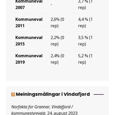
Kommuneval
3,7 % (1
-
2007
rep)
Kommuneval
2,6% (0
4,4 % (1
2011
rep)
rep)
Kommuneval
2,2% (0
3,5 % (1
2015
rep)
rep)
Kommuneval
2,4% (0
5,2 % (1
2019
rep)
rep)
Meiningsmålingar i Vindafjord
Norfakta for Grannar, Vindafjord /
kommunestyrevalg.
24. august 2023