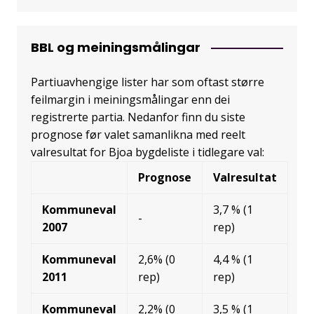
BBL og meiningsmålingar
Partiuavhengige lister har som oftast større
feilmargin i meiningsmålingar enn dei
registrerte partia. Nedanfor finn du siste
prognose før valet samanlikna med reelt
valresultat for Bjoa bygdeliste i tidlegare val:
Prognose
Valresultat
Kommuneval
3,7 % (1
-
2007
rep)
Kommuneval
2,6% (0
4,4 % (1
2011
rep)
rep)
Kommuneval
2,2% (0
3,5 % (1