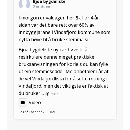
Bjoa bygdeliste
3 år sidan
I morgon er valdagen her 🥳. For 4 år
sidan var det bare rett over 60% av
innbyggjarane i
Vindafjord kommune
som
nytta høve til å bruke stemma si.
Bjoa bygdeliste
nyttar høve til å
resirkulere denne meget praktiske
bruksanvisningen for korleis du kan fylle
ut ein stemmeseddel. Me anbefaler i år at
de vel
Vindafjordlista
for å sette retning i
Vindafjord, men det viktigste er faktisk at
du bruker
...
Sjå meir
Video
Les på Facebook
·
Del