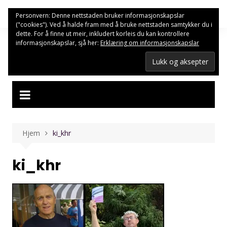
Hopp
Personvern: Denne nettstaden bruker informasjonskapslar
til
("cookies"). Ved å halde fram med å bruke nettstaden samtykker du i
innhold
dette. For å finne ut meir, inkludert korleis du kan kontrollere
informasjonskapslar, sjå her:
Erklæring om informasjonskapslar
Hjem
ki_khr
ki_khr