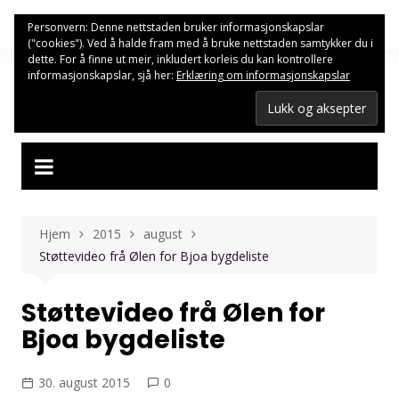
Hopp
Personvern: Denne nettstaden bruker informasjonskapslar
til
("cookies"). Ved å halde fram med å bruke nettstaden samtykker du i
innhold
dette. For å finne ut meir, inkludert korleis du kan kontrollere
informasjonskapslar, sjå her:
Erklæring om informasjonskapslar
Hjem
2015
august
Støttevideo frå Ølen for Bjoa bygdeliste
Støttevideo frå Ølen for
Bjoa bygdeliste
30. august 2015
0