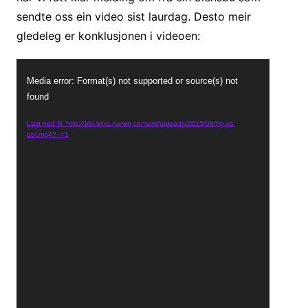
sendte oss ein video sist laurdag. Desto meir
gledeleg er konklusjonen i videoen:
Videoavspiller
Media error: Format(s) not supported or source(s) not
found
Last ned fil: http://bbl.bjoa.no/wp-content/uploads/2015/08/frp-vs-
bbl.mp4?_=1