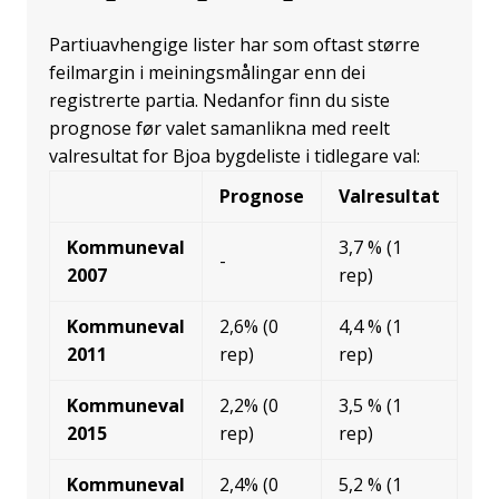
Partiuavhengige lister har som oftast større
feilmargin i meiningsmålingar enn dei
registrerte partia. Nedanfor finn du siste
prognose før valet samanlikna med reelt
valresultat for Bjoa bygdeliste i tidlegare val:
Prognose
Valresultat
Kommuneval
3,7 % (1
-
2007
rep)
Kommuneval
2,6% (0
4,4 % (1
2011
rep)
rep)
Kommuneval
2,2% (0
3,5 % (1
2015
rep)
rep)
Kommuneval
2,4% (0
5,2 % (1