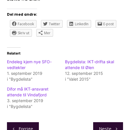
Del med andre:
Facebook
Twitter
LinkedIn
E-post
Skriv ut
Mer
Relatert
Endeleg kjem nye SFO-
Bygdelista: IKT-drifta skal
vedtekter
attende til Ølen
1. september 2019
12. september 2015
i "Bygdelista"
i "Valet 2015"
Difor må IKT-ansvaret
attende til Vindafjord
3. september 2019
i "Bygdelista"
Innleggsnavigasjon
Forrige
Neste